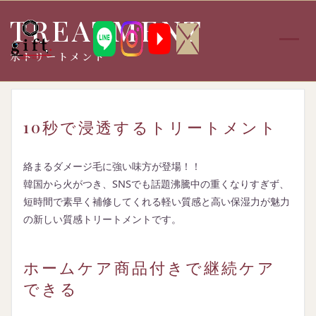
TREATMENT
メ
水トリートメント
ニ
ュ
ー
を
開
く
10秒で浸透するトリートメント
絡まるダメージ毛に強い味方が登場！！
韓国から火がつき、SNSでも話題沸騰中の重くなりすぎず、
短時間で素早く補修してくれる軽い質感と高い保湿力が魅力
の新しい質感トリートメントです。
ホームケア商品付きで継続ケア
できる