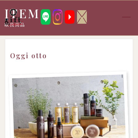
ITEMS
メ
取扱商品
ニ
ュ
ー
を
開
く
Oggi otto