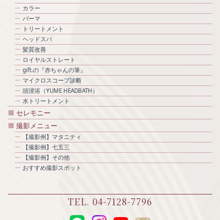
カラー
パーマ
トリートメント
ヘッドスパ
髪質改善
ロイヤルストレート
gift.の『赤ちゃんの筆』
マイクロスコープ診断
頭浸浴（YUME HEADBATH）
水トリートメント
セレモニー
撮影メニュー
【撮影例】マタニティ
【撮影例】七五三
【撮影例】その他
おすすめ撮影スポット
TEL. 04-7128-7796